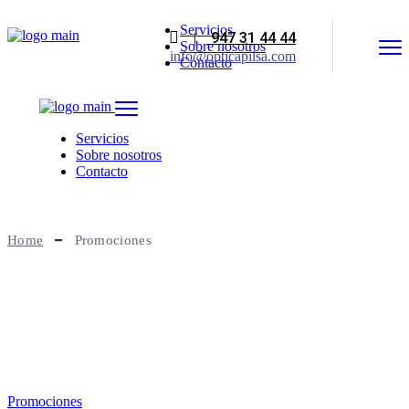
Skip
Servicios
to
947 31 44 44
|
Sobre nosotros
the
info@opticapilsa.com
Contacto
content
Servicios
Sobre nosotros
Contacto
Promociones
Home
Promociones
Promociones